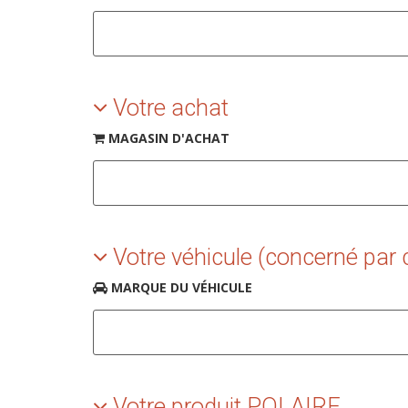
Votre achat
MAGASIN D'ACHAT
alendar popup.
Votre véhicule (concerné par 
MARQUE DU VÉHICULE
Votre produit POLAIRE